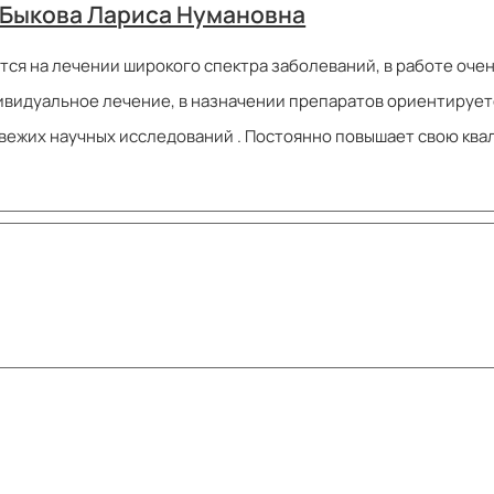
 Быкова Лариса Нумановна
ся на лечении широкого спектра заболеваний, в работе оче
ивидуальное лечение, в назначении препаратов ориентируетс
свежих научных исследований . Постоянно повышает свою к